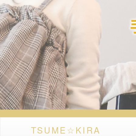
TSUME☆KIRA