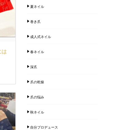
夏ネイル
巻き爪
成人式ネイル
には
春ネイル
深爪
爪の乾燥
爪の悩み
秋ネイル
自分プロデュース