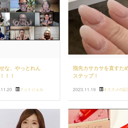
せな、やっとれん
指先カサカサを直すため
！！！
ステップ！
.11.20
2023.11.19
フットジェル
オススメの記