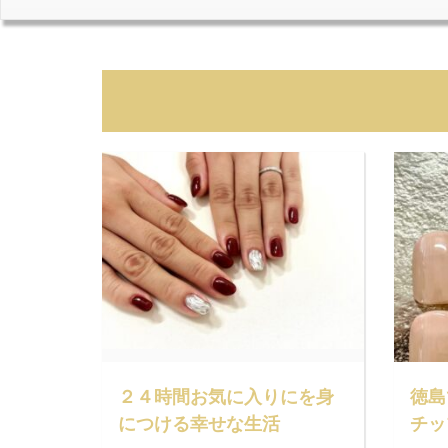
２４時間お気に入りにを身
徳島
につける幸せな生活
チッ