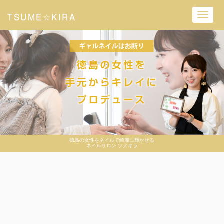
TSUME☆KIRA
Toggl
navig
徳島の女性をネイルで綺麗に輝かせる
ネイルサロン ツメキラ