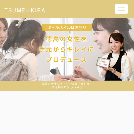
TSUME☆KIRA
Toggl
navig
徳島の女性をネイルで綺麗に輝かせる
ネイルサロン ツメキラ