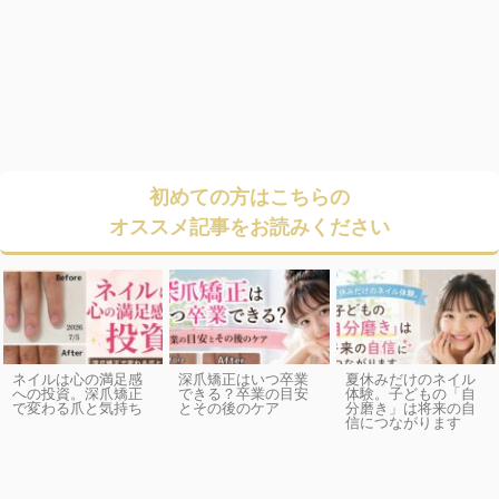
初めての方はこちらの
オススメ記事をお読みください
ネイルは心の満足感
深爪矯正はいつ卒業
夏休みだけのネイル
への投資。深爪矯正
できる？卒業の目安
体験。子どもの「自
で変わる爪と気持ち
とその後のケア
分磨き」は将来の自
信につながります