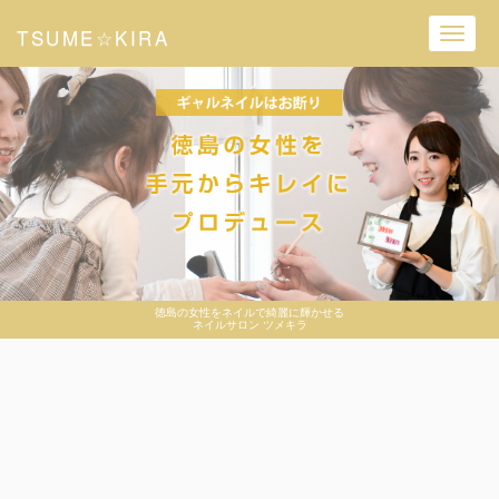
TSUME☆KIRA
Toggl
navig
徳島の女性をネイルで綺麗に輝かせる
ネイルサロン ツメキラ