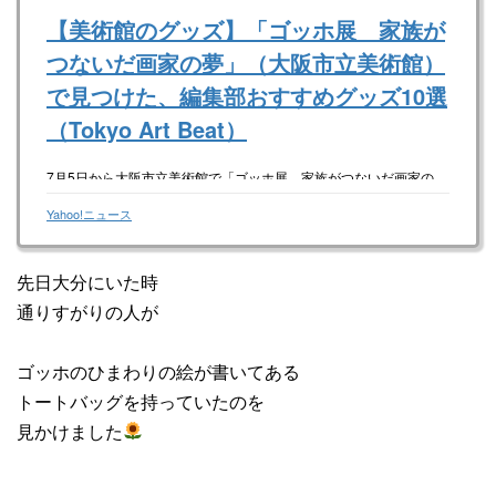
【美術館のグッズ】「ゴッホ展 家族が
つないだ画家の夢」（大阪市立美術館）
で見つけた、編集部おすすめグッズ10選
（Tokyo Art Beat）
7月5日から大阪市立美術館で「ゴッホ展 家族がつないだ画家の
夢」が開催される。会期は8月31日まで。
本展は、ファン・ゴッホ家が受け継いできたファミリー・コレクシ
Yahoo!ニュース
ョンに焦点を当てた日本で初めての展
先日大分にいた時
通りすがりの人が
ゴッホのひまわりの絵が書いてある
トートバッグを持っていたのを
見かけました