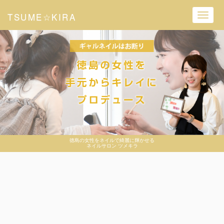
TSUME☆KIRA
Toggl
navig
徳島の女性をネイルで綺麗に輝かせる
ネイルサロン ツメキラ