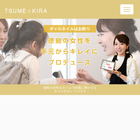
TSUME☆KIRA
Toggl
navig
徳島の女性をネイルで綺麗に輝かせる
ネイルサロン ツメキラ