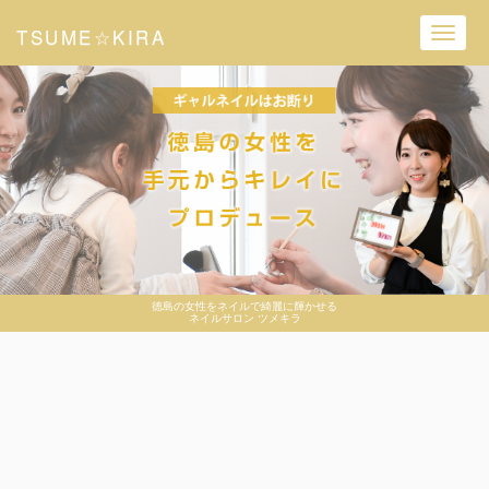
TSUME☆KIRA
Toggl
navig
徳島の女性をネイルで綺麗に輝かせる
ネイルサロン ツメキラ