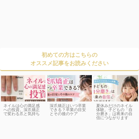
初めての方はこちらの
オススメ記事をお読みください
ネイルは心の満足感
深爪矯正はいつ卒業
夏休みだけのネイル
への投資。深爪矯正
できる？卒業の目安
体験。子どもの「自
で変わる爪と気持ち
とその後のケア
分磨き」は将来の自
信につながります