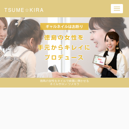
TSUME☆KIRA
Toggl
navig
徳島の女性をネイルで綺麗に輝かせる
ネイルサロン ツメキラ