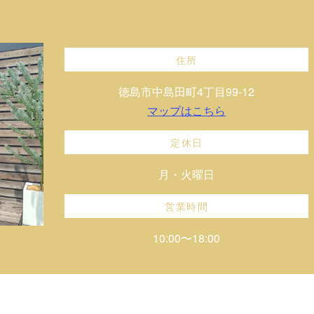
住所
徳島市中島田町4丁目99-12
マップはこちら
定休日
月・火曜日
営業時間
10:00〜18:00