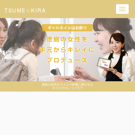
TSUME☆KIRA
Toggl
navig
徳島の女性をネイルで綺麗に輝かせる
ネイルサロン ツメキラ