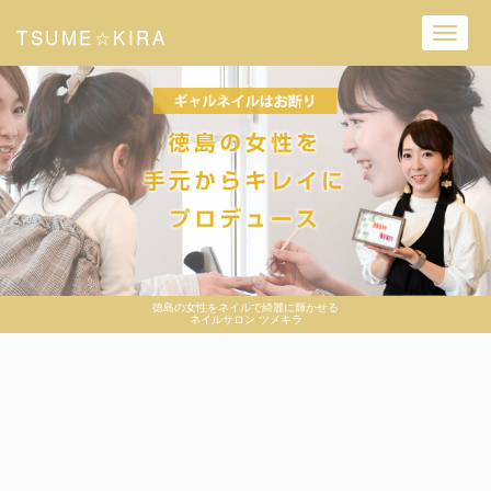
TSUME☆KIRA
Toggl
navig
徳島の女性をネイルで綺麗に輝かせる
ネイルサロン ツメキラ