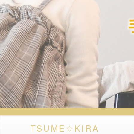
TSUME☆KIRA