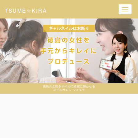
TSUME☆KIRA
Toggl
navig
徳島の女性をネイルで綺麗に輝かせる
ネイルサロン ツメキラ