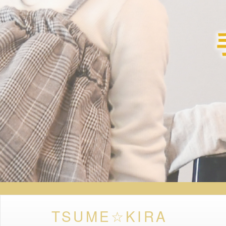
TSUME☆KIRA