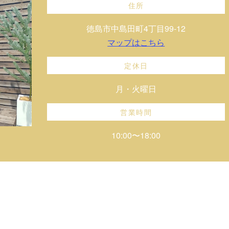
住所
徳島市中島田町4丁目99-12
マップはこちら
定休日
月・火曜日
営業時間
10:00〜18:00