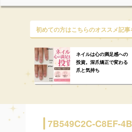
初めての方はこちらの
オススメ記事
ネイルは心の満足感への
投資。深爪矯正で変わる
爪と気持ち
7B549C2C-C8EF-4B