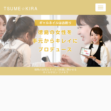
TSUME☆KIRA
Toggl
navig
徳島の女性をネイルで綺麗に輝かせる
ネイルサロン ツメキラ