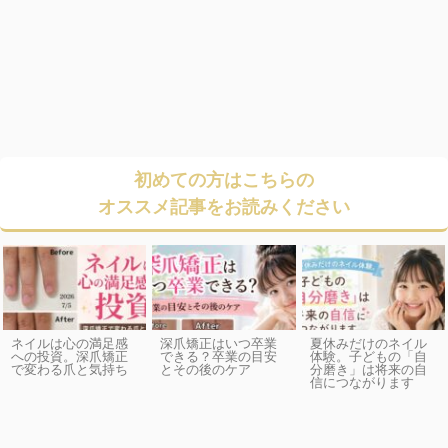
初めての方はこちらの
オススメ記事をお読みください
ネイルは心の満足感
深爪矯正はいつ卒業
夏休みだけのネイル
への投資。深爪矯正
できる？卒業の目安
体験。子どもの「自
で変わる爪と気持ち
とその後のケア
分磨き」は将来の自
信につながります