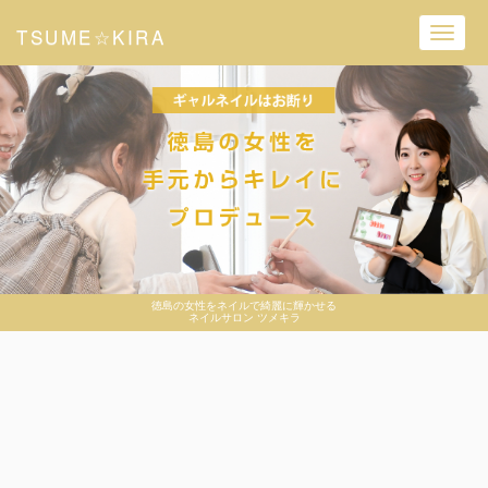
TSUME☆KIRA
Toggl
navig
徳島の女性をネイルで綺麗に輝かせる
ネイルサロン ツメキラ