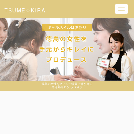
TSUME☆KIRA
Toggl
navig
徳島の女性をネイルで綺麗に輝かせる
ネイルサロン ツメキラ