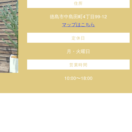
住所
徳島市中島田町4丁目99-12
マップはこちら
定休日
月・火曜日
営業時間
10:00〜18:00