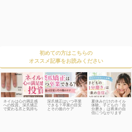
初めての方はこちらの
オススメ記事をお読みください
ネイルは心の満足感
深爪矯正はいつ卒業
夏休みだけのネイル
への投資。深爪矯正
できる？卒業の目安
体験。子どもの「自
で変わる爪と気持ち
とその後のケア
分磨き」は将来の自
信につながります