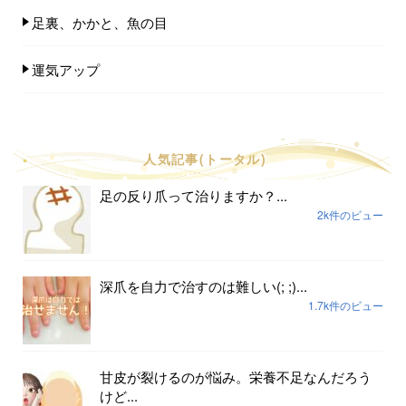
足裏、かかと、魚の目
運気アップ
人気記事(トータル)
足の反り爪って治りますか？...
2k件のビュー
深爪を自力で治すのは難しい(; ;)...
1.7k件のビュー
甘皮が裂けるのが悩み。栄養不足なんだろう
けど...