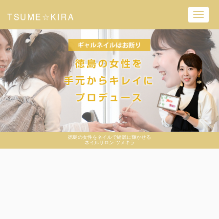
TSUME☆KIRA
Toggl
navig
徳島の女性をネイルで綺麗に輝かせる
ネイルサロン ツメキラ