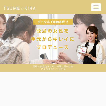
TSUME☆KIRA
Toggl
navig
徳島の女性をネイルで綺麗に輝かせる
ネイルサロン ツメキラ