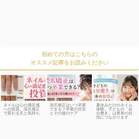
初めての方はこちらの
オススメ記事をお読みください
ネイルは心の満足感
深爪矯正はいつ卒業
夏休みだけのネイル
への投資。深爪矯正
できる？卒業の目安
体験。子どもの「自
で変わる爪と気持ち
とその後のケア
分磨き」は将来の自
信につながります