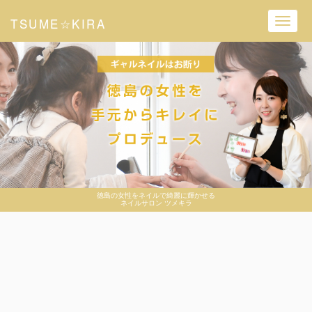
TSUME☆KIRA
Toggl
navig
徳島の女性をネイルで綺麗に輝かせる
ネイルサロン ツメキラ