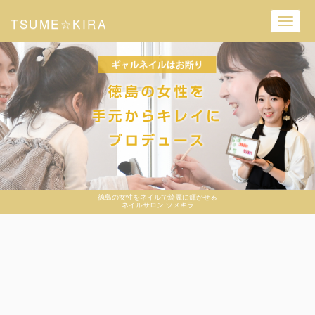
TSUME☆KIRA
Toggl
navig
徳島の女性をネイルで綺麗に輝かせる
ネイルサロン ツメキラ