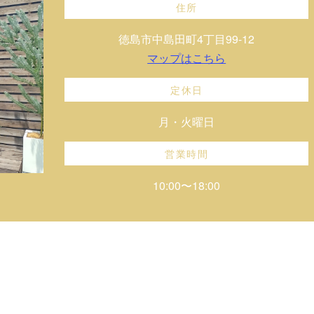
住所
徳島市中島田町4丁目99-12
マップはこちら
定休日
月・火曜日
営業時間
10:00〜18:00