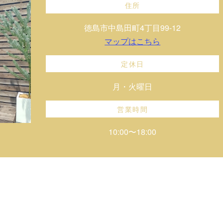
住所
徳島市中島田町4丁目99-12
マップはこちら
定休日
月・火曜日
営業時間
10:00〜18:00