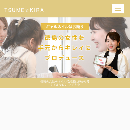
TSUME☆KIRA
Toggl
navig
徳島の女性をネイルで綺麗に輝かせる
ネイルサロン ツメキラ