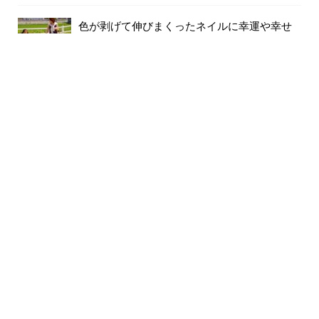
色が剥げて伸びまくったネイルに幸運や幸せ
は寄ってき...
59件のビュー
裸で外に出ていませんか？...
56件のビュー
月別記事
2026年8月
(6)
2026年7月
(31)
2026年6月
(30)