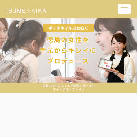
TSUME☆KIRA
Toggl
navig
徳島の女性をネイルで綺麗に輝かせる
ネイルサロン ツメキラ