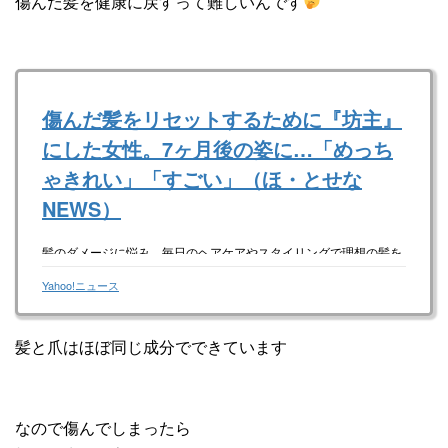
傷んだ髪を健康に戻すって難しいんです
傷んだ髪をリセットするために『坊主』
にした女性。7ヶ月後の姿に…「めっち
ゃきれい」「すごい」（ほ・とせな
NEWS）
髪のダメージに悩み、毎日のヘアケアやスタイリングで理想の髪を
目指す人もいるでしょう。＠ochi_haircareさんが、傷んだ髪をリセ
ットした様子をInstagramに投稿すると「めっちゃきれい」「
Yahoo!ニュース
髪と爪はほぼ同じ成分でできています
なので傷んでしまったら