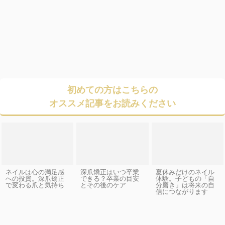
初めての方はこちらの
オススメ記事をお読みください
ネイルは心の満足感
深爪矯正はいつ卒業
夏休みだけのネイル
への投資。深爪矯正
できる？卒業の目安
体験。子どもの「自
で変わる爪と気持ち
とその後のケア
分磨き」は将来の自
信につながります