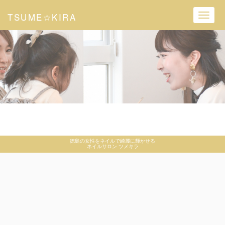
TSUME☆KIRA
Toggl
navig
徳島の女性をネイルで綺麗に輝かせる
ネイルサロン ツメキラ