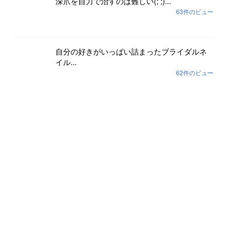
深爪を自力で治すのは難しい(; ;)...
63件のビュー
自分の好きがいっぱい詰まったブライダルネ
イル...
62件のビュー
色が剥げて伸びまくったネイルに幸運や幸せ
は寄ってき...
59件のビュー
裸で外に出ていませんか？...
56件のビュー
月別記事