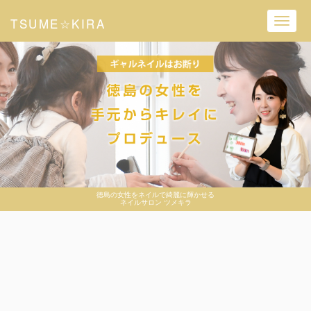
TSUME☆KIRA
Toggl
navig
徳島の女性をネイルで綺麗に輝かせる
ネイルサロン ツメキラ