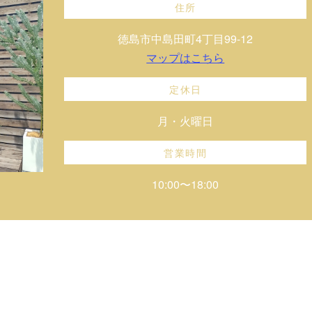
住所
徳島市中島田町4丁目99-12
マップはこちら
定休日
月・火曜日
営業時間
10:00〜18:00