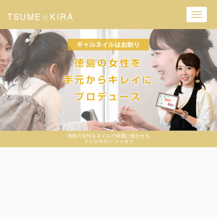
TSUME☆KIRA
Toggl
navig
徳島の女性をネイルで綺麗に輝かせる
ネイルサロン ツメキラ