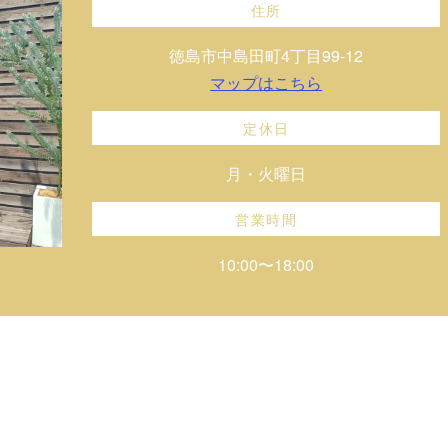
住所
徳島市中島田町4丁目99-12
マップはこちら
定休日
月・火曜日
営業時間
10:00〜18:00