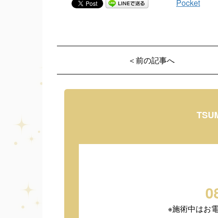
Pocket
＜前の記事へ
TSU
0
※施術中はお