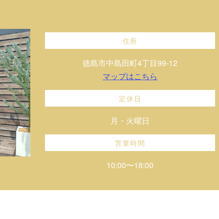
住所
徳島市中島田町4丁目99-12
マップはこちら
定休日
月・火曜日
営業時間
10:00〜18:00