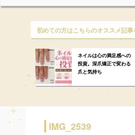
初めての方はこちらの
オススメ記事
ネイルは心の満足感への
投資。深爪矯正で変わる
爪と気持ち
IMG_2539