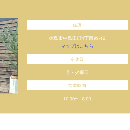
住所
徳島市中島田町4丁目99-12
マップはこちら
定休日
月・火曜日
営業時間
10:00〜18:00