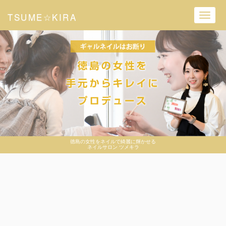
TSUME☆KIRA
Toggl
navig
徳島の女性をネイルで綺麗に輝かせる
ネイルサロン ツメキラ