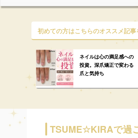
初めての方はこちらの
オススメ記事
ネイルは心の満足感への
投資。深爪矯正で変わる
爪と気持ち
TSUME☆KIRAで