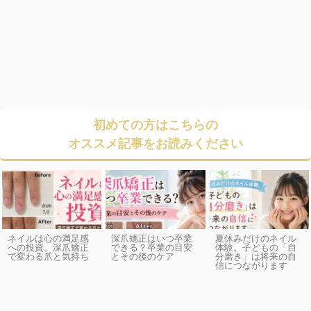
初めての方はこちらの
オススメ記事をお読みください
ネイルは心の満足感
深爪矯正はいつ卒業
夏休みだけのネイル
への投資。深爪矯正
できる？卒業の目安
体験。子どもの「自
で変わる爪と気持ち
とその後のケア
分磨き」は将来の自
信につながります