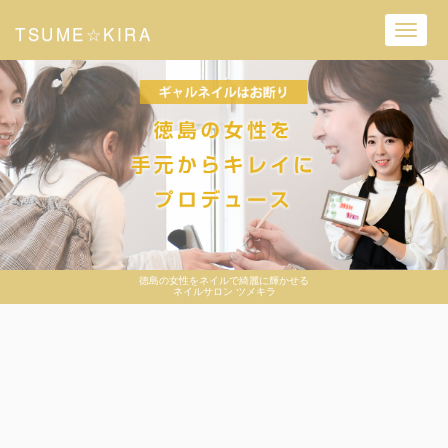
TSUME☆KIRA
Toggl
navig
徳島の女性をネイルで綺麗に輝かせる
ネイルサロン ツメキラ