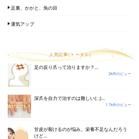
足裏、かかと、魚の目
運気アップ
人気記事(トータル)
足の反り爪って治りますか？...
2k件のビュー
深爪を自力で治すのは難しい(; ;)...
1.7k件のビュー
甘皮が裂けるのが悩み。栄養不足なんだろう
けど...