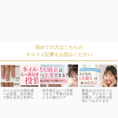
初めての方はこちらの
オススメ記事をお読みください
ネイルは心の満足感
深爪矯正はいつ卒業
夏休みだけのネイル
への投資。深爪矯正
できる？卒業の目安
体験。子どもの「自
で変わる爪と気持ち
とその後のケア
分磨き」は将来の自
信につながります