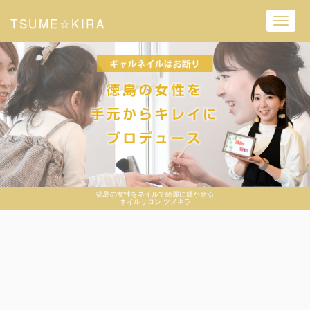
TSUME☆KIRA
Toggl
navig
徳島の女性をネイルで綺麗に輝かせる
ネイルサロン ツメキラ