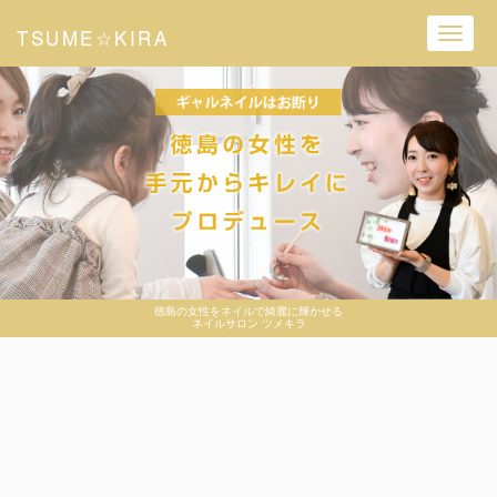
TSUME☆KIRA
Toggl
navig
徳島の女性をネイルで綺麗に輝かせる
ネイルサロン ツメキラ