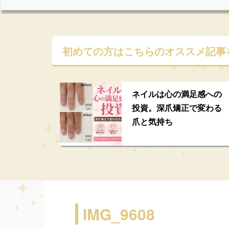
初めての方はこちらの
オススメ記事
ネイルは心の満足感への
投資。深爪矯正で変わる
爪と気持ち
IMG_9608