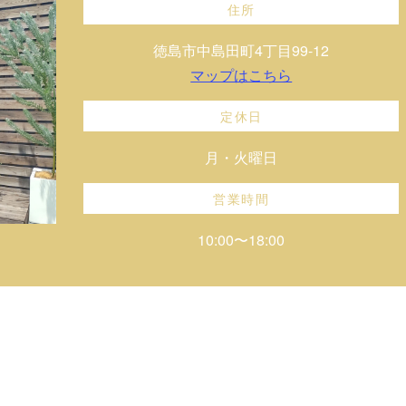
住所
徳島市中島田町4丁目99-12
マップはこちら
定休日
月・火曜日
営業時間
10:00〜18:00