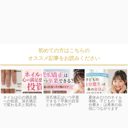
初めての方はこちらの
オススメ記事をお読みください
ネイルは心の満足感
深爪矯正はいつ卒業
夏休みだけのネイル
への投資。深爪矯正
できる？卒業の目安
体験。子どもの「自
で変わる爪と気持ち
とその後のケア
分磨き」は将来の自
信につながります