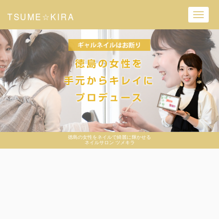
TSUME☆KIRA
Toggl
navig
徳島の女性をネイルで綺麗に輝かせる
ネイルサロン ツメキラ