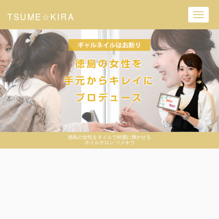
TSUME☆KIRA
Toggl
navig
徳島の女性をネイルで綺麗に輝かせる
ネイルサロン ツメキラ