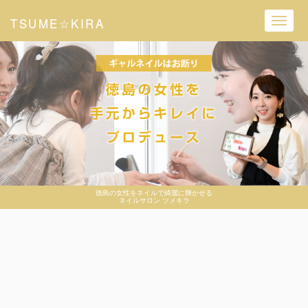
TSUME☆KIRA
Toggl
navig
徳島の女性をネイルで綺麗に輝かせる
ネイルサロン ツメキラ