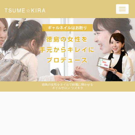
TSUME☆KIRA
Toggl
navig
徳島の女性をネイルで綺麗に輝かせる
ネイルサロン ツメキラ