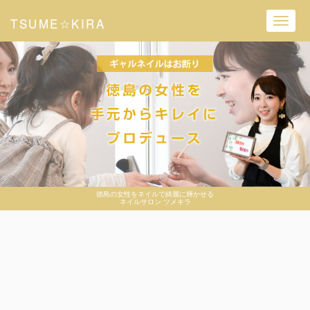
TSUME☆KIRA
Toggl
navig
徳島の女性をネイルで綺麗に輝かせる
ネイルサロン ツメキラ