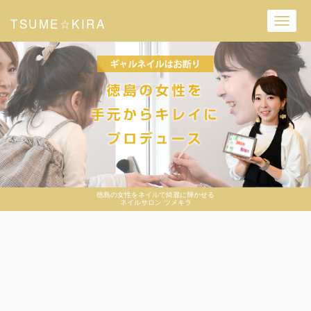
TSUME☆KIRA
Toggl
navig
徳島の女性をネイルで綺麗に輝かせる
ネイルサロン ツメキラ