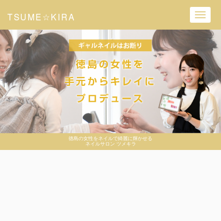
TSUME☆KIRA
Toggl
navig
徳島の女性をネイルで綺麗に輝かせる
ネイルサロン ツメキラ