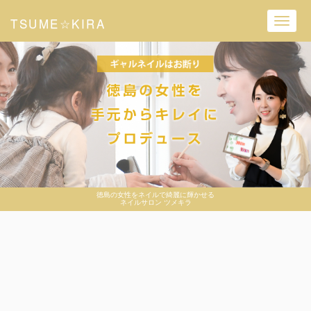
TSUME☆KIRA
Toggl
navig
徳島の女性をネイルで綺麗に輝かせる
ネイルサロン ツメキラ