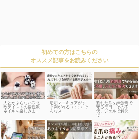
初めての方はこちらの
オススメ記事をお読みください
人とかぶらない♡北
透明マニキュアがす
割れた爪を絆創膏で
欧テイストの個性派
ぐ剥がれる（ ; ; ）そ
守る毎日 その不
ネイルを楽しみま…
んなス…
便、ジェルで解決
で…