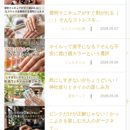
透明マニキュアがすぐ剥がれる（
; ; ）そんなストレスを…
|
オススメの記事
2026.05.07
ネイルって派手になる？そんな不
安に透け感カラーという選択
|
ジェルネイル
2026.05.06
気にしすぎないがちょうどいい！
神社巡りとネイルの楽しみ方
|
運気アップ
2026.05.05
ピンクだけが正解じゃない！かっ
こよさを楽しむ大人のダークネ
イ…