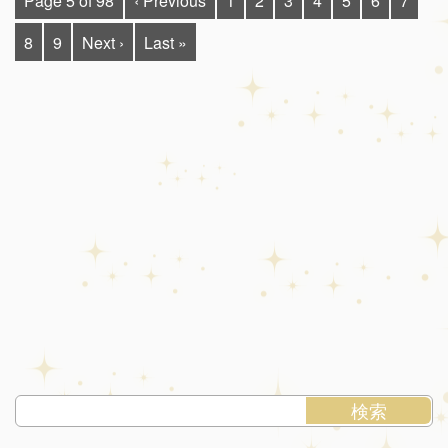
Page 5 of 98
‹ Previous
1
2
3
4
5
6
7
8
9
Next ›
Last »