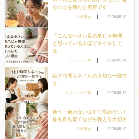
分の心を満たす美容です
|
自分磨き
2026.05.15
「こんな小さい足の爪じゃ無理」
と思っている人ほどネイルして
ほ…
|
フットジェル
2026.05.14
話す時間もネイルの大切な一部で
す
|
オススメの記事
2026.05.13
合う・合わないはすぐ決めない！
体も爪も育てながら整える大切さ
|
自分磨き
2026.05.12