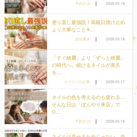
|
予約方法
2026.05.19
塗り直し最強説！高級日焼け止め
より大事なこと☀…
|
自分磨き
2026.05.18
「すぐ綺麗」より「ずっと綺麗」
の時代へ。続けるネイルが美爪
を…
|
オススメの記事
2026.05.17
ネイルの色を考えるのも疲れる…
そんな日は「ぼんやり来店」で
O…
|
予約方法
2026.05.16
ネイルは見せるためじゃない。自