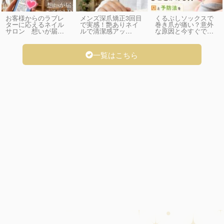
お客様からのラブレ
メンズ深爪矯正3回目
くるぶしソックスで
ターに応えるネイル
で実感！艶ありネイ
巻き爪が痛い？意外
サロン 想いが届…
ルで清潔感アッ…
な原因と今すぐで…
一覧はこちら