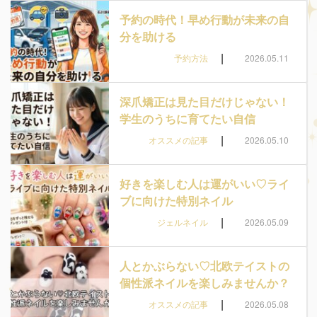
予約の時代！早め行動が未来の自
分を助ける
|
予約方法
2026.05.11
深爪矯正は見た目だけじゃない！
学生のうちに育てたい自信
|
オススメの記事
2026.05.10
好きを楽しむ人は運がいい♡ライ
ブに向けた特別ネイル
|
ジェルネイル
2026.05.09
人とかぶらない♡北欧テイストの
個性派ネイルを楽しみませんか？
|
オススメの記事
2026.05.08